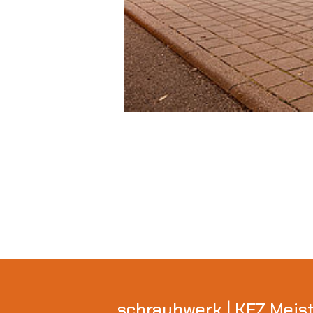
schraubwerk | KFZ Meis